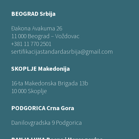
BEOGRAD Srbija
Đakona Avakuma 26
11 000 Beograd – Voždovac
+381 11 770 2501
sertifikacijastandardasrbija@gmail.com
SKOPLJE Makedonija
16-ta Makedonska Brigada 13b
10 000 Skoplje
PODGORICA Crna Gora
Danilovgradska 9 Podgorica