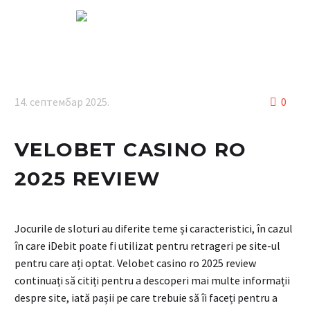
14. септембар 2025.
0
VELOBET CASINO RO
2025 REVIEW
Jocurile de sloturi au diferite teme și caracteristici, în cazul
în care iDebit poate fi utilizat pentru retrageri pe site-ul
pentru care ați optat. Velobet casino ro 2025 review
continuați să citiți pentru a descoperi mai multe informații
despre site, iată pașii pe care trebuie să îi faceți pentru a