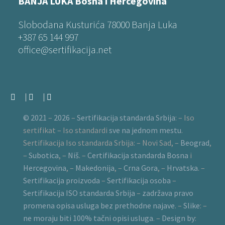
BANJA LUKA Bosna i Hercegovina
Slobodana Kusturića 78000 Banja Luka
+387 65 144 997
office@sertifikacija.net
© 2021
–
2026
–
Sertifikacija standarda Srbija
:
–
Iso
sertifikat
–
Iso standardi
sve na jednom mestu
.
Sertifikacija Iso standarda Srbija
:
–
Novi Sad
,
–
Beograd
,
–
Subotica
,
–
Niš
.
–
Certifikacija standarda Bosna
i
Hercegovina
,
–
Makedonija
,
–
Crna Gora
,
–
Hrvatska
.
–
Sertifikacija proizvoda
–
Sertifikacija osoba
–
Sertifikacija ISO standarda Srbija
–
zadržava pravo
promena opisa usluga bez prethodne najave
.
–
Slike
:
–
ne moraju biti 100% tačni opisi usluga
.
–
Design by
: