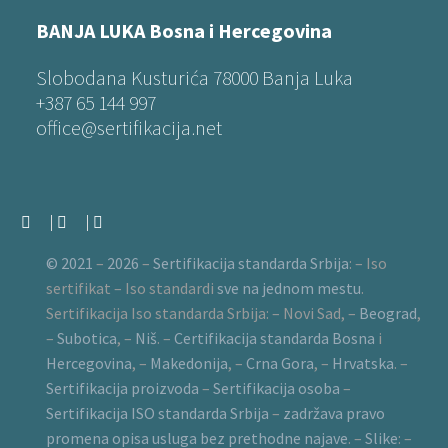
BANJA LUKA Bosna i Hercegovina
Slobodana Kusturića 78000 Banja Luka
+387 65 144 997
office@sertifikacija.net
© 2021
–
2026
–
Sertifikacija standarda Srbija
:
–
Iso
sertifikat
–
Iso standardi
sve na jednom mestu
.
Sertifikacija Iso standarda Srbija
:
–
Novi Sad
,
–
Beograd
,
–
Subotica
,
–
Niš
.
–
Certifikacija standarda Bosna
i
Hercegovina
,
–
Makedonija
,
–
Crna Gora
,
–
Hrvatska
.
–
Sertifikacija proizvoda
–
Sertifikacija osoba
–
Sertifikacija ISO standarda Srbija
–
zadržava pravo
promena opisa usluga bez prethodne najave
.
–
Slike
:
–