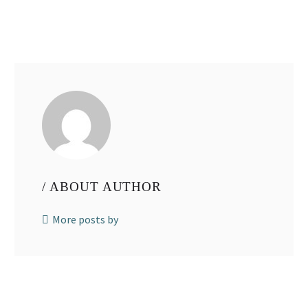
/ ABOUT AUTHOR
More posts by