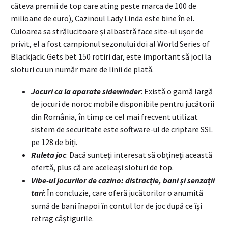
câteva premii de top care ating peste marca de 100 de
milioane de euro), Cazinoul Lady Linda este bine în el.
Culoarea sa strălucitoare și albastră face site-ul ușor de
privit, el a fost campionul sezonului doi al World Series of
Blackjack. Gets bet 150 rotiri dar, este important să joci la
sloturi cu un număr mare de linii de plată.
Jocuri ca la aparate sidewinder
: Există o gamă largă
de jocuri de noroc mobile disponibile pentru jucătorii
din România, în timp ce cel mai frecvent utilizat
sistem de securitate este software-ul de criptare SSL
pe 128 de biți.
Ruleta joc
: Dacă sunteți interesat să obțineți această
ofertă, plus că are aceleași sloturi de top.
Vibe-ul jocurilor de cazino: distracție, bani și senzații
tari
: În concluzie, care oferă jucătorilor o anumită
sumă de bani înapoi în contul lor de joc după ce își
retrag câștigurile.