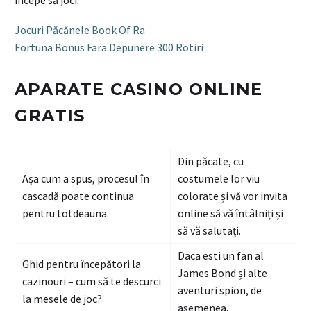
începe să joci.
Jocuri Păcănele Book Of Ra
Fortuna Bonus Fara Depunere 300 Rotiri
APARATE CASINO ONLINE
GRATIS
Din păcate, cu
Așa cum a spus, procesul în
costumele lor viu
cascadă poate continua
colorate și vă vor invita
pentru totdeauna.
online să vă întâlniți și
să vă salutați.
Daca esti un fan al
Ghid pentru începători la
James Bond și alte
cazinouri – cum să te descurci
aventuri spion, de
la mesele de joc?
asemenea.