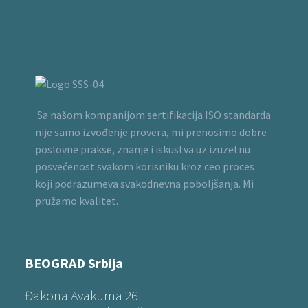
Sa našom kompanijom sertifikacija ISO standarda
nije samo izvođenje provera, mi prenosimo dobre
poslovne prakse, znanje i iskustva uz izuzetnu
posvećenost svakom korisniku kroz ceo proces
koji podrazumeva svakodnevna poboljšanja. Mi
pružamo kvalitet.
BEOGRAD Srbija
Đakona Avakuma 26