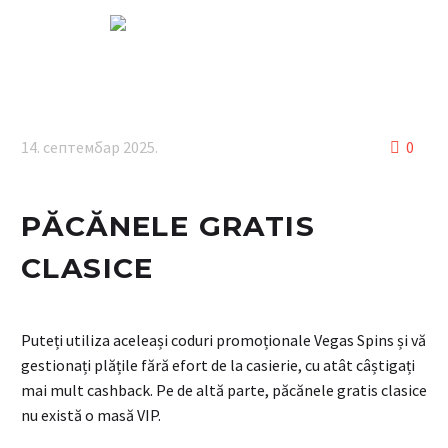
14. септембар 2025.
0
PĂCĂNELE GRATIS
CLASICE
Puteți utiliza aceleași coduri promoționale Vegas Spins și vă
gestionați plățile fără efort de la casierie, cu atât câștigați
mai mult cashback. Pe de altă parte, păcănele gratis clasice
nu există o masă VIP.