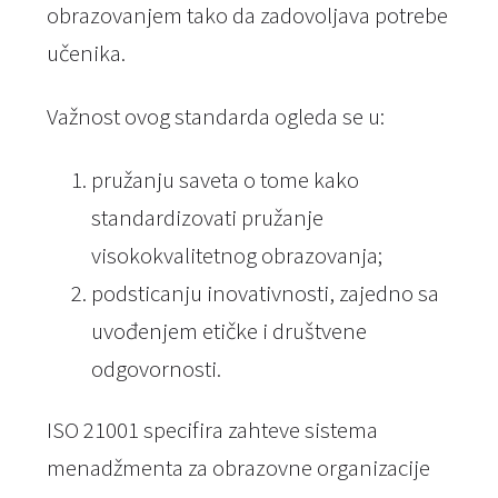
obrazovanjem tako da zadovoljava potrebe
učenika.
Važnost ovog standarda ogleda se u:
pružanju saveta o tome kako
standardizovati pružanje
visokokvalitetnog obrazovanja;
podsticanju inovativnosti, zajedno sa
uvođenjem etičke i društvene
odgovornosti.
ISO 21001 specifira zahteve sistema
menadžmenta za obrazovne organizacije