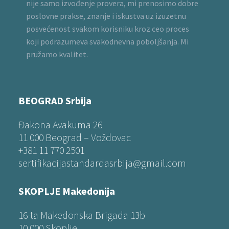
nije samo izvođenje provera, mi prenosimo dobre
poslovne prakse, znanje i iskustva uz izuzetnu
posvećenost svakom korisniku kroz ceo proces
koji podrazumeva svakodnevna poboljšanja. Mi
pružamo kvalitet.
BEOGRAD Srbija
Đakona Avakuma 26
11 000 Beograd – Voždovac
+381 11 770 2501
sertifikacijastandardasrbija@gmail.com
SKOPLJE Makedonija
16-ta Makedonska Brigada 13b
10 000 Skoplje