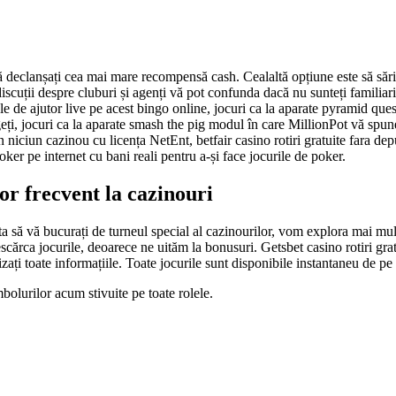
ă declanșați cea mai mare recompensă cash. Cealaltă opțiune este să săriți
iscuții despre cluburi și agenți vă pot confunda dacă nu sunteți familiar
erele de ajutor live pe acest bingo online, jocuri ca la aparate pyramid qu
geți, jocuri ca la aparate smash the pig modul în care MillionPot vă spune
n niciun cazinou cu licența NetEnt, betfair casino rotiri gratuite fara de
ker pe internet cu bani reali pentru a-și face jocurile de poker.
tor frecvent la cazinouri
uta să vă bucurați de turneul special al cazinourilor, vom explora mai mult
descărca jocurile, deoarece ne uităm la bonusuri. Getsbet casino rotiri 
lizați toate informațiile. Toate jocurile sunt disponibile instantaneu de pe
olurilor acum stivuite pe toate rolele.