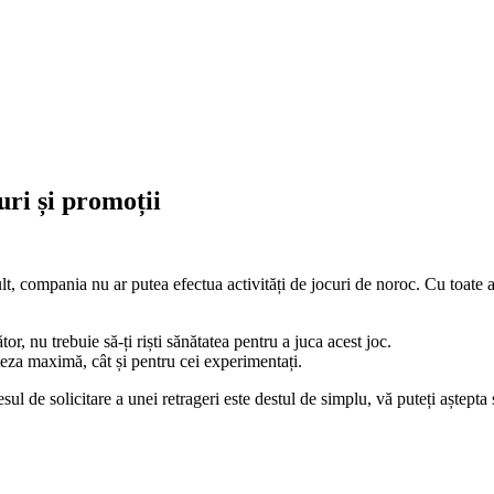
ri și promoții
mult, compania nu ar putea efectua activități de jocuri de noroc. Cu toate 
or, nu trebuie să-ți riști sănătatea pentru a juca acest joc.
teza maximă, cât și pentru cei experimentați.
sul de solicitare a unei retrageri este destul de simplu, vă puteți aștepta