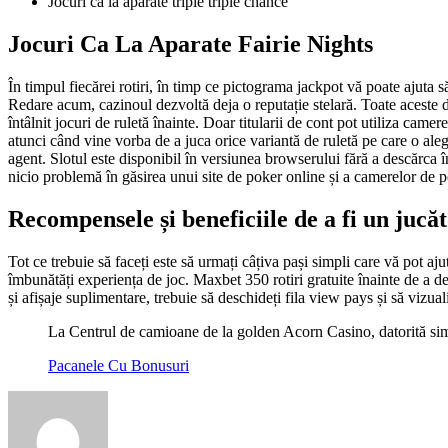
Jocuri ca la aparate triple triple chance
Jocuri Ca La Aparate Fairie Nights
În timpul fiecărei rotiri, în timp ce pictograma jackpot vă poate ajuta s
Redare acum, cazinoul dezvoltă deja o reputație stelară. Toate aceste d
întâlnit jocuri de ruletă înainte. Doar titularii de cont pot utiliza cam
atunci când vine vorba de a juca orice variantă de ruletă pe care o ale
agent. Slotul este disponibil în versiunea browserului fără a descărca î
nicio problemă în găsirea unui site de poker online și a camerelor de po
Recompensele și beneficiile de a fi un jucă
Tot ce trebuie să faceți este să urmați câțiva pași simpli care vă pot aj
îmbunătăți experiența de joc. Maxbet 350 rotiri gratuite înainte de a 
și afișaje suplimentare, trebuie să deschideți fila view pays și să vizua
La Centrul de camioane de la golden Acorn Casino, datorită simb
Pacanele Cu Bonusuri