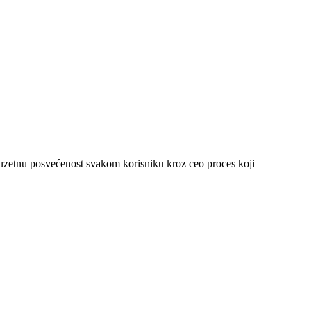
zuzetnu posvećenost svakom korisniku kroz ceo proces koji